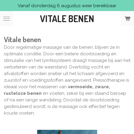
Vanaf donderdag 6 augustus weer bereikbaar
Ga
direct
VITALE BENEN
naar
de
hoofdinhoud
Vitale benen
Door regelmatige massage van de benen, blijven ze in
optimale conditie. Door een betere doorbloeding en
stimulatie van het lymfesysteem draagt massage bij aan het
verbeteren van de weerstand. Overtollig vocht en
afvalstoffen worden sneller uit het lichaam afgevoerd en
zuurstof en voedingsstoffen aangevoerd. Pressotherapie is
ideaal voor het masseren van
vermoeide, zware,
rusteloze benen
en voeten, zeker bij een staand beroep
of na een lange wandeling. Doordat de doorbloeding
gestimuleerd wordt, is de massage ook effectief tegen
koude voeten.