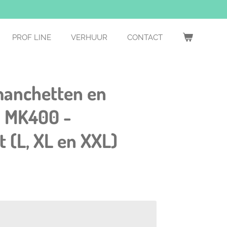
PROF LINE
VERHUUR
CONTACT
manchetten en
- MK400 -
(L, XL en XXL)