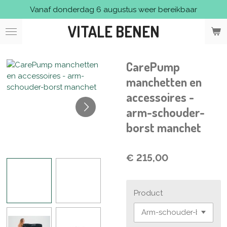
Vanaf donderdag 6 augustus weer bereikbaar
Ga
direct
VITALE BENEN
naar
de
hoofdinhoud
CarePump
manchetten en
accessoires -
arm-schouder-
borst manchet
€ 215,00
Product